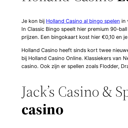
Je kon bij
Holland Casino al bingo spelen
in 
In Classic Bingo speelt hier premium 90-bal
prijzen. Een bingokaart kost hier €0,10 en j
Holland Casino heeft sinds kort twee nieuw
bij Holland Casino Online. Klassiekers van N
casino. Ook zijn er spellen zoals Flodder,
Jack’s Casino & S
casino