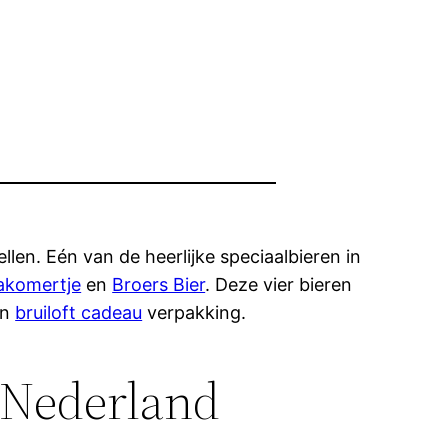
llen. Eén van de heerlijke speciaalbieren in
akomertje
en
Broers Bier
. Deze vier bieren
un
bruiloft cadeau
verpakking.
 Nederland