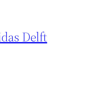
das Delft