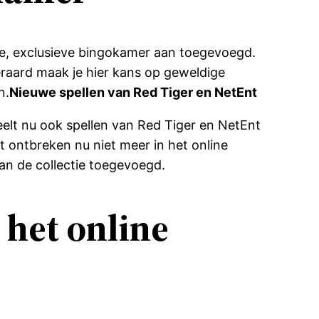
we, exclusieve bingokamer aan toegevoegd.
eraard maak je hier kans op geweldige
n.
Nieuwe spellen van Red Tiger en NetEnt
elt nu ook spellen van Red Tiger en NetEnt
t ontbreken nu niet meer in het online
an de collectie toegevoegd.
 het online