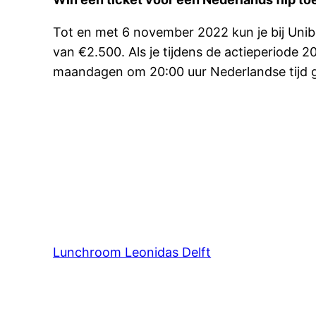
Tot en met 6 november 2022 kun je bij Unibe
van €2.500. Als je tijdens de actieperiode 20
maandagen om 20:00 uur Nederlandse tijd 
Lunchroom Leonidas Delft