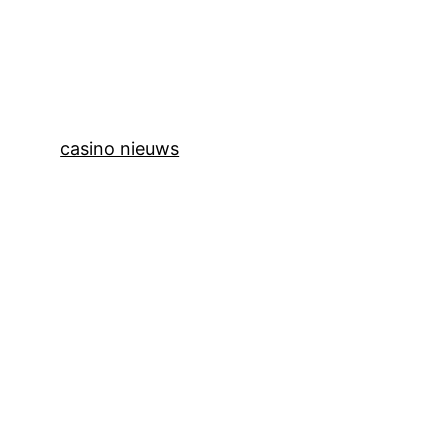
casino nieuws